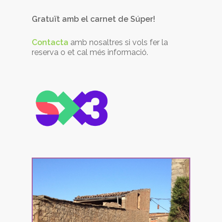
Gratuït amb el carnet de Súper!
Contacta
amb nosaltres si vols fer la
reserva o et cal més informació.
Calaf – La Fortesa –
La Llavinera –
Seronelles – Calaf