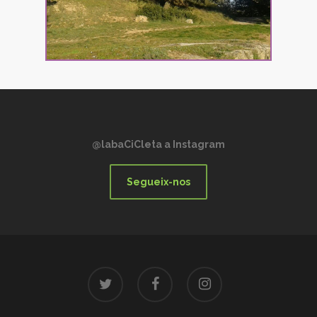
@labaCiCleta a Instagram
Segueix-nos
twitter
facebook
instagram