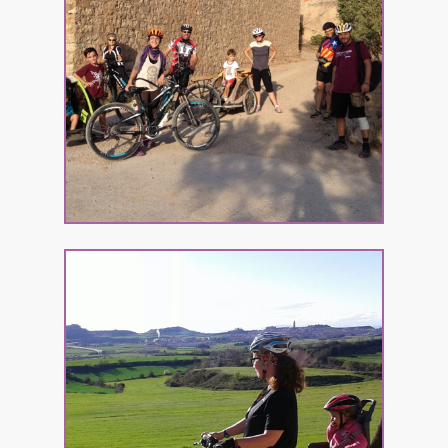
17km
170md+
+info
Calaf – Molí de la
Roda – Calaf
20km
290md+
+info