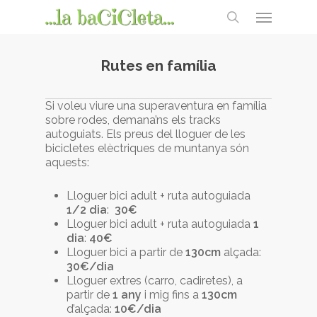
Skip
Menu
to
search
main
content
Rutes en família
Si voleu viure una superaventura en família
sobre rodes, demana’ns els tracks
autoguiats. Els preus del lloguer de les
bicicletes elèctriques de muntanya són
aquests:
Lloguer bici adult + ruta autoguiada
1/2 dia
:
30€
Lloguer bici adult + ruta autoguiada
1
dia
:
40€
Lloguer bici a partir de
130cm
alçada:
30€/dia
Lloguer extres (carro, cadiretes), a
partir de
1 any
i mig fins a
130cm
d’alçada:
10€/dia