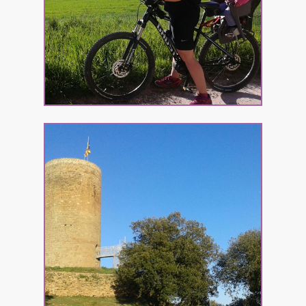
Ruta de la Batalla de
Prats de Rei
23km
305md+
+info