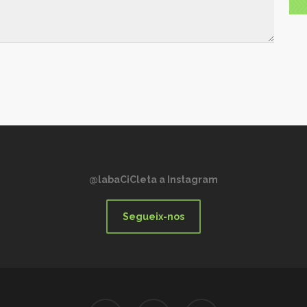
@labaCiCleta a Instagram
Segueix-nos
twitter
facebook
instagram