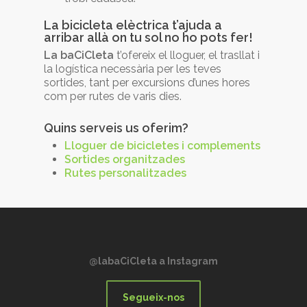
La bicicleta elèctrica t’ajuda a
arribar allà on tu sol no ho pots fer!
La baCiCleta
t’ofereix el lloguer, el trasllat i
la logística necessària per les teves
sortides, tant per excursions d’unes hores
com per rutes de varis dies.
Quins serveis us oferim?
Lloguer de bicicletes i complements
Sortides organitzades
Rutes personalitzades
@labaCiCleta a Instagram
Segueix-nos