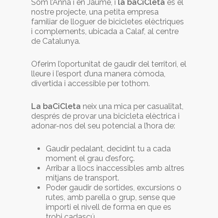
Som l’Anna i en Jaume, i
la baCiCleta
és el
nostre projecte, una petita empresa
familiar de lloguer de bicicletes elèctriques
i complements, ubicada a Calaf, al centre
de Catalunya.
Oferim l’oportunitat de gaudir del territori, el
lleure i l’esport d’una manera còmoda,
divertida i accessible per tothom.
La baCiCleta
neix una mica per casualitat,
després de provar una bicicleta elèctrica i
adonar-nos del seu potencial a l’hora de:
Gaudir pedalant, decidint tu a cada
moment el grau d’esforç.
Arribar a llocs inaccessibles amb altres
mitjans de transport.
Poder gaudir de sortides, excursions o
rutes, amb parella o grup, sense que
importi el nivell de forma en que es
trobi cadascú.