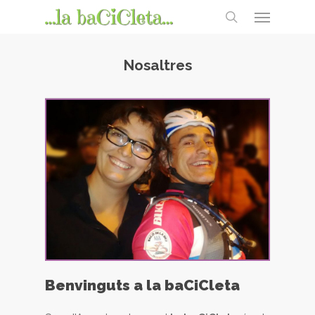
Skip
Menu
to
search
main
content
Nosaltres
Benvinguts a la baCiCleta